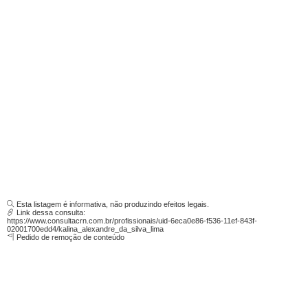
Esta listagem é informativa, não produzindo efeitos legais.
Link dessa consulta:
https://www.consultacrn.com.br/profissionais/uid-6eca0e86-f536-11ef-843f-
02001700edd4/kalina_alexandre_da_silva_lima
Pedido de remoção de conteúdo