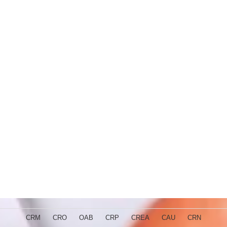
CRM
CRO
OAB
CRP
CREA
CAU
CRN