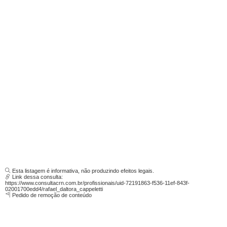
Esta listagem é informativa, não produzindo efeitos legais.
Link dessa consulta:
https://www.consultacrn.com.br/profissionais/uid-72191863-f536-11ef-843f-
02001700edd4/rafael_daltora_cappeletti
Pedido de remoção de conteúdo