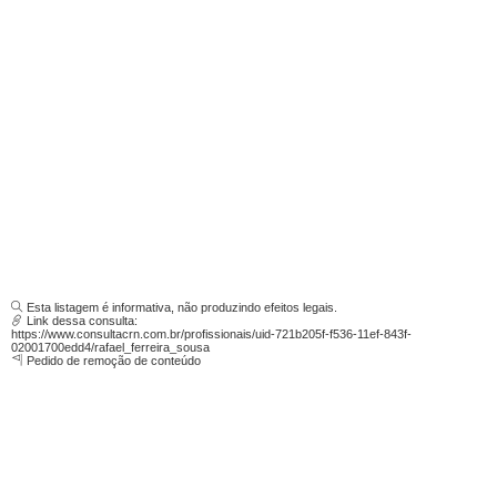
Esta listagem é informativa, não produzindo efeitos legais.
Link dessa consulta:
https://www.consultacrn.com.br/profissionais/uid-721b205f-f536-11ef-843f-
02001700edd4/rafael_ferreira_sousa
Pedido de remoção de conteúdo