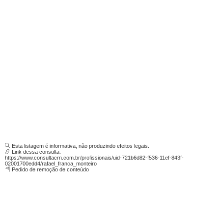
Esta listagem é informativa, não produzindo efeitos legais.
Link dessa consulta:
https://www.consultacrn.com.br/profissionais/uid-721b6d82-f536-11ef-843f-
02001700edd4/rafael_franca_monteiro
Pedido de remoção de conteúdo