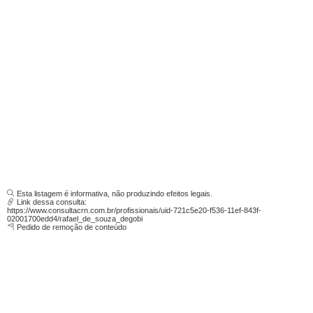
Esta listagem é informativa, não produzindo efeitos legais.
Link dessa consulta:
https://www.consultacrn.com.br/profissionais/uid-721c5e20-f536-11ef-843f-
02001700edd4/rafael_de_souza_degobi
Pedido de remoção de conteúdo