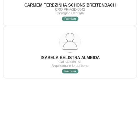
CARMEM TEREZINHA SCHONS BREITENBACH
CRO PR-ASB-8842
Cirurgião Dentista
Premium
ISABELA BELISTRA ALMEIDA
CAU A3009181
Arquitetura e Urbanismo
Premium