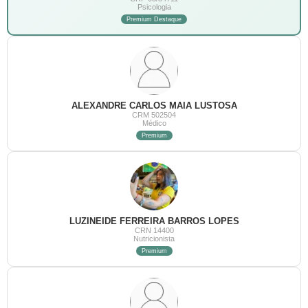
Psicologia
Premium Destaque
ALEXANDRE CARLOS MAIA LUSTOSA
CRM 502504
Médico
Premium
LUZINEIDE FERREIRA BARROS LOPES
CRN 14400
Nutricionista
Premium