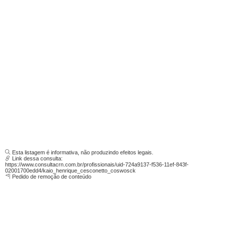
Esta listagem é informativa, não produzindo efeitos legais.
Link dessa consulta:
https://www.consultacrn.com.br/profissionais/uid-724a9137-f536-11ef-843f-
02001700edd4/kaio_henrique_cesconetto_coswosck
Pedido de remoção de conteúdo