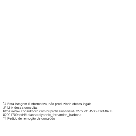
Esta listagem é informativa, não produzindo efeitos legais.
Link dessa consulta:
https://www.consultacrn.com.br/profissionais/uid-727b0df1-f536-11ef-843f-
02001700edd4/kaiannaralyannie_fernandes_barbosa
Pedido de remoção de conteúdo