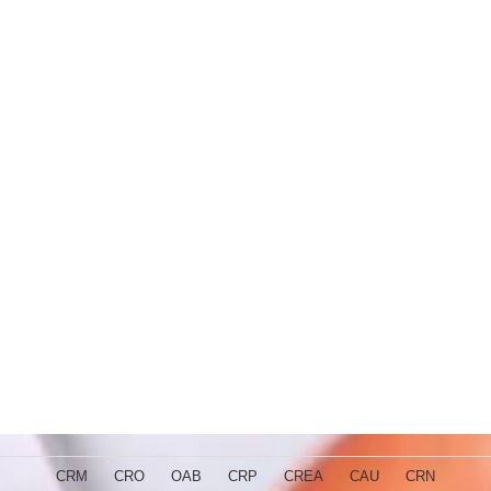
CRM
CRO
OAB
CRP
CREA
CAU
CRN