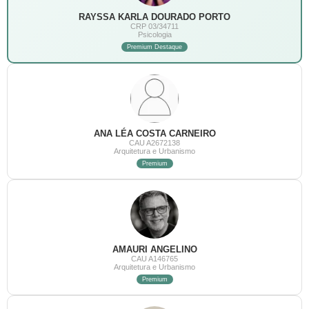
RAYSSA KARLA DOURADO PORTO
CRP 03/34711
Psicologia
Premium Destaque
ANA LÉA COSTA CARNEIRO
CAU A2672138
Arquitetura e Urbanismo
Premium
AMAURI ANGELINO
CAU A146765
Arquitetura e Urbanismo
Premium