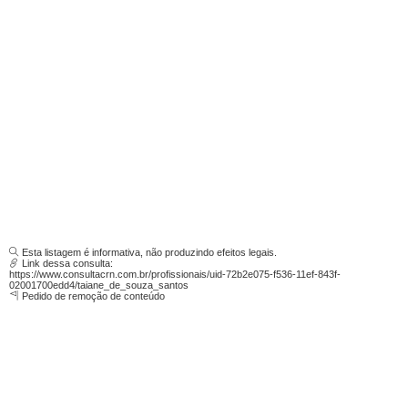
Esta listagem é informativa, não produzindo efeitos legais.
Link dessa consulta:
https://www.consultacrn.com.br/profissionais/uid-72b2e075-f536-11ef-843f-
02001700edd4/taiane_de_souza_santos
Pedido de remoção de conteúdo