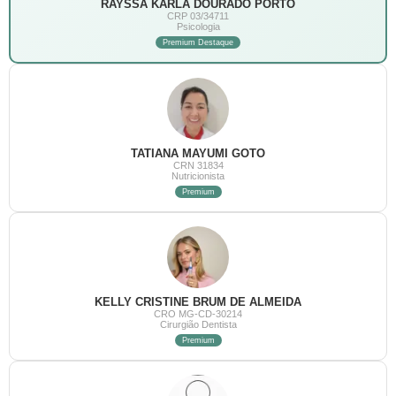
RAYSSA KARLA DOURADO PORTO
CRP 03/34711
Psicologia
Premium Destaque
TATIANA MAYUMI GOTO
CRN 31834
Nutricionista
Premium
KELLY CRISTINE BRUM DE ALMEIDA
CRO MG-CD-30214
Cirurgião Dentista
Premium