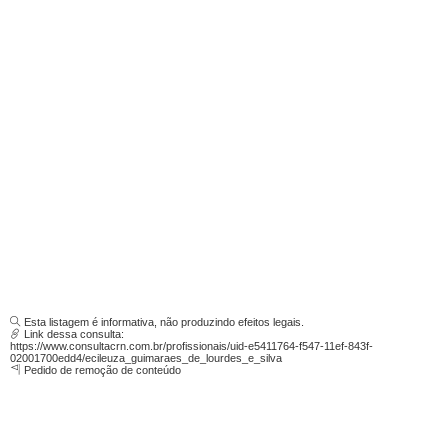
Esta listagem é informativa, não produzindo efeitos legais.
Link dessa consulta:
https://www.consultacrn.com.br/profissionais/uid-e5411764-f547-11ef-843f-
02001700edd4/ecileuza_guimaraes_de_lourdes_e_silva
Pedido de remoção de conteúdo