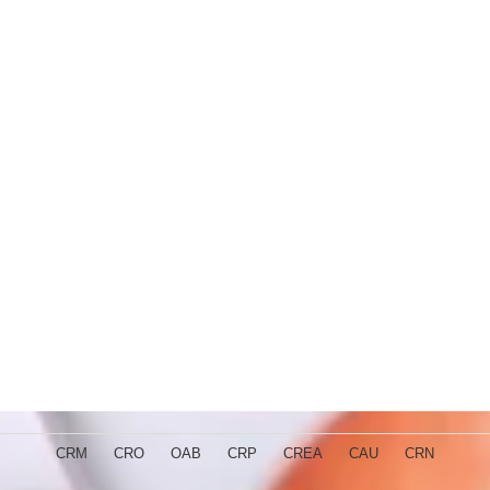
CRM
CRO
OAB
CRP
CREA
CAU
CRN