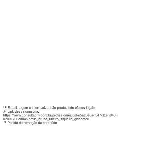
Esta listagem é informativa, não produzindo efeitos legais.
Link dessa consulta:
https://www.consultacrn.com.br/profissionais/uid-e5a18e6a-f547-11ef-843f-
02001700edd4/kamila_bruna_ribeiro_siqueira_giacomelli
Pedido de remoção de conteúdo