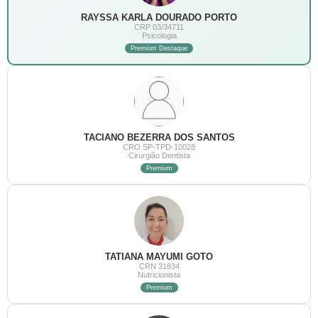
RAYSSA KARLA DOURADO PORTO
CRP 03/34711
Psicologia
Premium Destaque
TACIANO BEZERRA DOS SANTOS
CRO SP-TPD-10028
Cirurgião Dentista
Premium
TATIANA MAYUMI GOTO
CRN 31834
Nutricionista
Premium