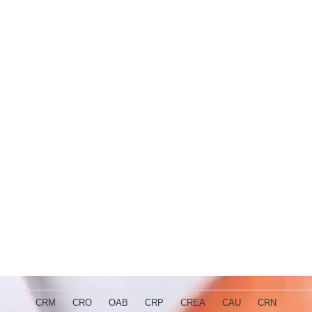
CRM
CRO
OAB
CRP
CREA
CAU
CRN