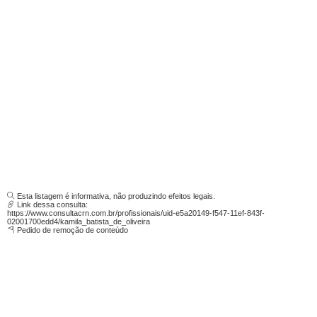
Esta listagem é informativa, não produzindo efeitos legais.
Link dessa consulta:
https://www.consultacrn.com.br/profissionais/uid-e5a20149-f547-11ef-843f-
02001700edd4/kamila_batista_de_oliveira
Pedido de remoção de conteúdo