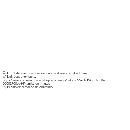
Esta listagem é informativa, não produzindo efeitos legais.
Link dessa consulta:
https://www.consultacrn.com.br/profissionais/uid-e5a5526b-f547-11ef-843f-
02001700edd4/kamila_de_mattos
Pedido de remoção de conteúdo