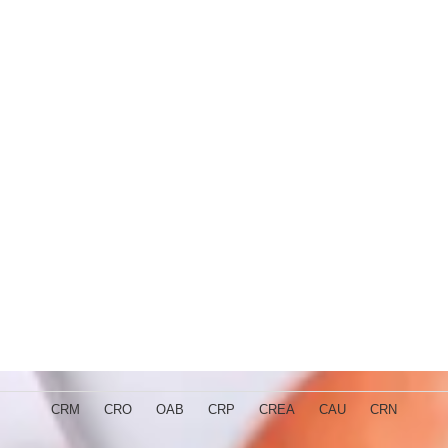
CRM
CRO
OAB
CRP
CREA
CAU
CRN