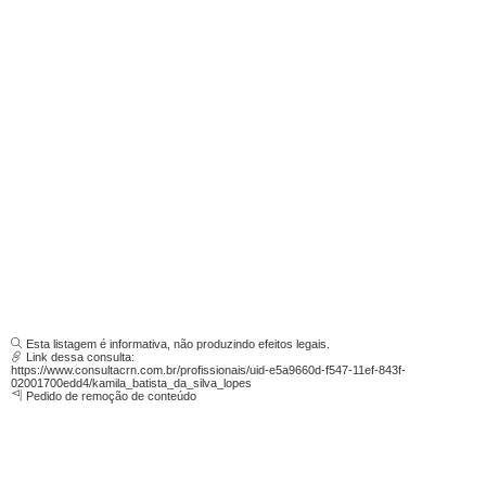
Esta listagem é informativa, não produzindo efeitos legais.
Link dessa consulta:
https://www.consultacrn.com.br/profissionais/uid-e5a9660d-f547-11ef-843f-
02001700edd4/kamila_batista_da_silva_lopes
Pedido de remoção de conteúdo