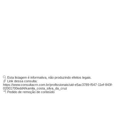
Esta listagem é informativa, não produzindo efeitos legais.
Link dessa consulta:
https://www.consultacrn.com.br/profissionais/uid-e5ac3789-f547-11ef-843f-
02001700edd4/kamila_costa_silva_da_cruz
Pedido de remoção de conteúdo