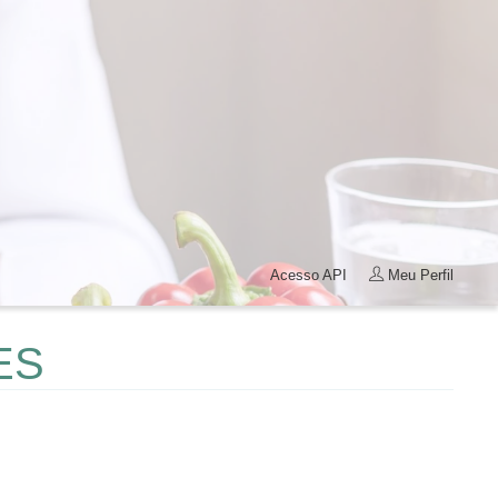
Acesso API
Meu Perfil
ES