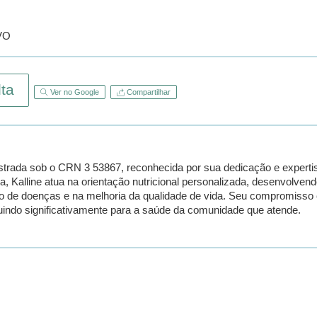
VO
ta
Ver no Google
Compartilhar
egistrada sob o CRN 3 53867, reconhecida por sua dedicação e exper
a, Kalline atua na orientação nutricional personalizada, desenvolv
 de doenças e na melhoria da qualidade de vida. Seu compromisso c
buindo significativamente para a saúde da comunidade que atende.