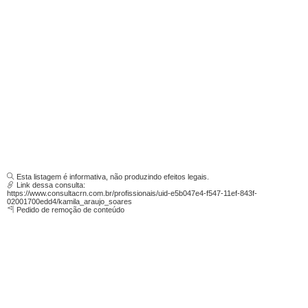
Esta listagem é informativa, não produzindo efeitos legais.
Link dessa consulta:
https://www.consultacrn.com.br/profissionais/uid-e5b047e4-f547-11ef-843f-
02001700edd4/kamila_araujo_soares
Pedido de remoção de conteúdo