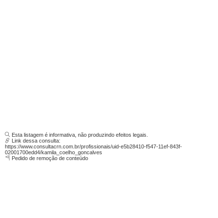
Esta listagem é informativa, não produzindo efeitos legais.
Link dessa consulta:
https://www.consultacrn.com.br/profissionais/uid-e5b28410-f547-11ef-843f-
02001700edd4/kamila_coelho_goncalves
Pedido de remoção de conteúdo